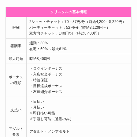
クリスタルの基本情報
2ショットチャット：70～87円/分（時給4,200～5,220円）
報酬
パーティーチャット：52円/分（時給3,120円～）
双方向チャット：140円/分（時給8,400円）
通勤：30%
報酬率
在宅：50%～最大61%
最大時給
時給8,400円
・ログインボーナス
・入店祝金ボーナス
ボーナス
・時給保証
の種類
・目標達成ボーナス
・友達紹介ボーナス
・日払い
・月払い
支払い
※即日払い可能
※手渡し可能（通勤のみ）
アダルト
アダルト・ノンアダルト
要素