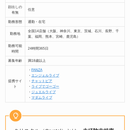
顔出しの
任意
有無
勤務形態
通勤・在宅
全国14店舗（大阪、神奈川、東京、茨城、石川、長野、千
勤務地
葉、福岡、熊本、宮崎、鹿児島）
勤務可能
24時間365日
時間
募集年齢
満18歳以上
・
FANZA
・
エンジェルライブ
提携サイ
・
チャットピア
ト
・
ライブでゴーゴー
・
ジュエルライブ
・
マダムライブ