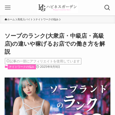
ホーム
高収入バイト
ナイトワークの悩み
ソープのランク(大衆店・中級店・高級
店)の違いや稼げるお店での働き方を解
説
記事の一部にアフィリエイトを使用しています
2025年9月9日
ナイトワークの悩み