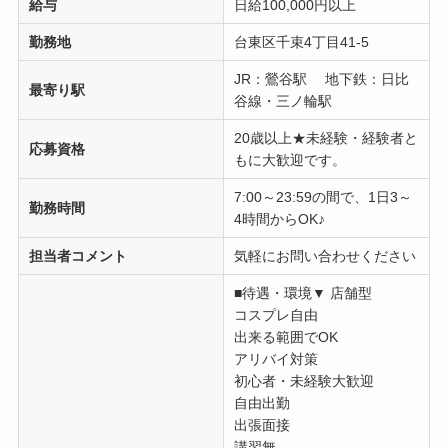
給与
日給100,000円以上
勤務地
台東区千束4丁目41-5
JR：鶯谷駅 地下鉄：日比
最寄り駅
谷線・三ノ輪駅
20歳以上★未経験・経験者と
応募資格
もに大歓迎です。
7:00～23:59の間で、1日3～
勤務時間
4時間からOK♪
担当者コメント
気軽にお問い合わせください
■待遇・環境▼ 店舗型
コスプレ自由
出来る範囲でOK
アリバイ対策
初心者・未経験大歓迎
自由出勤
出張面接
講習無